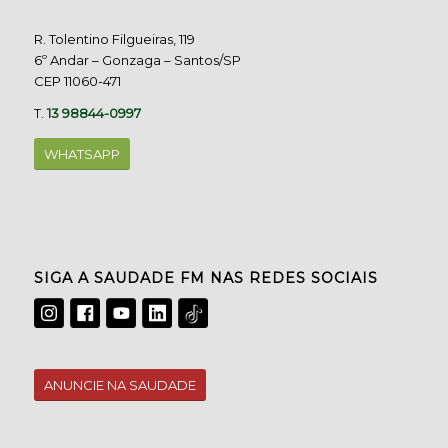
R. Tolentino Filgueiras, 119
6º Andar – Gonzaga – Santos/SP
CEP 11060-471
T.
13 98844-0997
WHATSAPP
SIGA A SAUDADE FM NAS REDES SOCIAIS
ANUNCIE NA SAUDADE