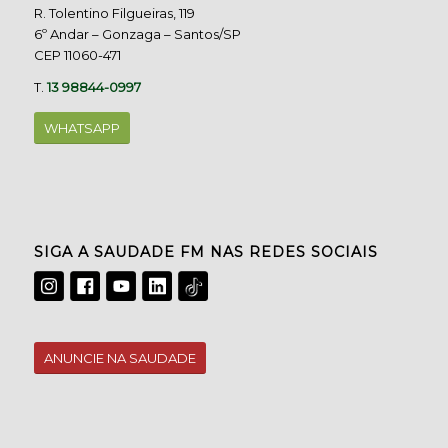
R. Tolentino Filgueiras, 119
6º Andar – Gonzaga – Santos/SP
CEP 11060-471
T.
13 98844-0997
WHATSAPP
SIGA A SAUDADE FM NAS REDES SOCIAIS
ANUNCIE NA SAUDADE