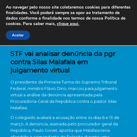
Ao navegar pelo nosso site coletaremos cookies para diferentes
finalidades. Você poderá sempre se opor ao tratamento de
dados conforme a finalidade nos termos de nossa
Política de
cookies. Para saber mais,
clique aqui.
Aceitar
STF vai analisar denúncia da pgr
contra Silas Malafaia em
julgamento virtual
O presidente da Primeira Turma do Supremo Tribunal
Federal, ministro Flávio Dino, marcou para julgamento
virtual a análise da denúncia apresentada pela
Procuradoria-Geral da República contra o pastor Silas
Malafaia.
O colegiado avaliará a acusação entre os dias 6 e 13 de
março. A denúncia, assinada pelo procurador-geral da
República, Paulo Gonet, aponta que Malafaia teria
ofendido o comandante do Exército durante uma