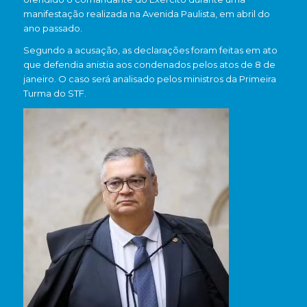
manifestação realizada na Avenida Paulista, em abril do
ano passado.
Segundo a acusação, as declarações foram feitas em ato
que defendia anistia aos condenados pelos atos de 8 de
janeiro. O caso será analisado pelos ministros da Primeira
Turma do STF.