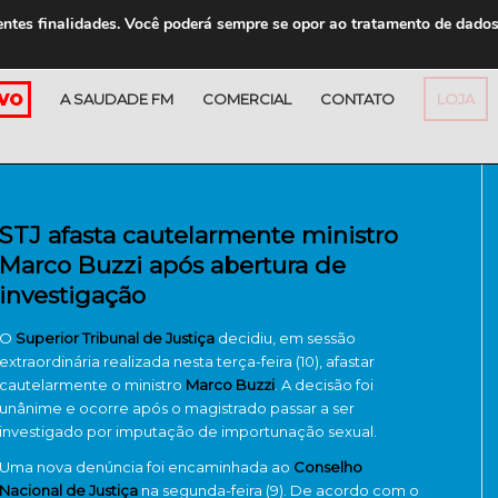
entes finalidades. Você poderá sempre se opor ao tratamento de dado
A SAUDADE FM
COMERCIAL
CONTATO
LOJA
STJ afasta cautelarmente ministro
Marco Buzzi após abertura de
investigação
O
Superior Tribunal de Justiça
decidiu, em sessão
extraordinária realizada nesta terça-feira (10), afastar
cautelarmente o ministro
Marco Buzzi
. A decisão foi
unânime e ocorre após o magistrado passar a ser
investigado por imputação de importunação sexual.
Uma nova denúncia foi encaminhada ao
Conselho
Nacional de Justiça
na segunda-feira (9). De acordo com o