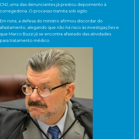
CNJ, uma das denunciantes já prestou depoimento à
corregedoria. O processo tramita sob sigilo.
Em nota, a defesa do ministro afirmou discordar do
afastamento, alegando que não há risco às investigações e
que Marco Buzzi já se encontra afastado das atividades
para tratamento médico.