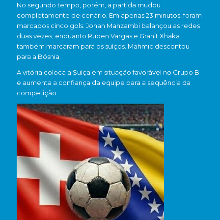
No segundo tempo, porém, a partida mudou
completamente de cenário. Em apenas 23 minutos, foram
marcados cinco gols. Johan Manzambi balançou as redes
duas vezes, enquanto Ruben Vargas e Granit Xhaka
também marcaram para os suíços. Mahmic descontou
para a Bósnia.
A vitória coloca a Suíça em situação favorável no Grupo B
e aumenta a confiança da equipe para a sequência da
competição.