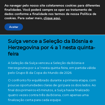
Ao navegar pelo nosso site coletaremos cookies para diferentes
finalidades. Você poderá sempre se opor ao tratamento de
dados conforme a finalidade nos termos de nossa
Política de
cookies. Para saber mais,
clique aqui.
Aceitar
Suíça vence a Seleção da Bósnia e
Herzegovina por 4 a 1 nesta quinta-
feira
A
Seleção da Suíça
venceu a
Seleção da Bósnia e
Herzegovina
por 4 a 1 nesta quinta-feira, em partida válida
pelo Grupo B da Copa do Mundo de 2026.
O confronto foi equilibrado durante a primeira etapa, com
poucas oportunidades claras de gol para os dois lados. Ao
final dos primeiros 45 minutos, a Suíça havia finalizado
quatro vezes contra três da Bósnia, com apenas uma
finalização certa para cada equipe.