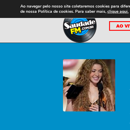
Ao navegar pelo nosso site coletaremos cookies para difer
de nossa
Política de cookies. Para saber mais,
clique aqui.