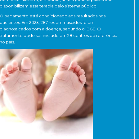
disponibilizam essa terapia pelo sistema público.
O pagamento está condicionado aos resultados nos
pacientes. Em 2023, 287 recém-nascidos foram
diagnosticados com a doença, segundo o IBGE. O
tratamento pode ser iniciado em 28 centros de referência
no país.