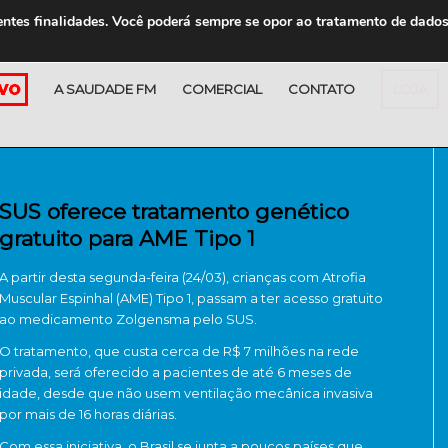
entes finalidades. Você poderá sempre se opor ao tratamento de dado
A SAUDADE FM
COMERCIAL
CONTATO
LOJA
SUS oferece tratamento genético
gratuito para AME Tipo 1
A partir desta segunda-feira (24/03), crianças com Atrofia
Muscular Espinhal (AME) Tipo 1, passam a ter acesso gratuito
ao medicamento Zolgensma pelo SUS.
O tratamento, que custa cerca de R$ 7 milhões na rede
privada, será oferecido a pacientes de até 6 meses de
idade, desde que não usem ventilação mecânica invasiva
por mais de 16 horas diárias.
Com essa iniciativa, o Brasil se junta a poucos países que