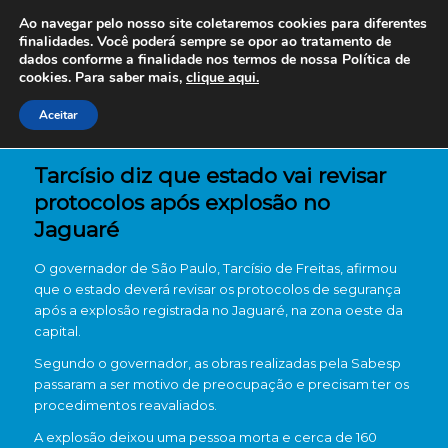
Ao navegar pelo nosso site coletaremos cookies para diferentes
finalidades. Você poderá sempre se opor ao tratamento de
dados conforme a finalidade nos termos de nossa
Política de
cookies. Para saber mais,
clique aqui.
Aceitar
Tarcísio diz que estado vai revisar
protocolos após explosão no
Jaguaré
O governador de
São Paulo
,
Tarcísio de Freitas
, afirmou
que o estado deverá revisar os protocolos de segurança
após a explosão registrada no Jaguaré, na zona oeste da
capital.
Segundo o governador, as obras realizadas pela
Sabesp
passaram a ser motivo de preocupação e precisam ter os
procedimentos reavaliados.
A explosão deixou uma pessoa morta e cerca de 160