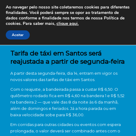
Ao navegar pelo nosso site coletaremos cookies para diferentes
finalidades. Você poderá sempre se opor ao tratamento de
dados conforme a finalidade nos termos de nossa
Política de
cookies. Para saber mais,
clique aqui.
Aceitar
Tarifa de táxi em Santos será
reajustada a partir de segunda-feira
A partir desta segunda-feira, dia 14, entram em vigor os
novos valores das tarifas de táxi em Santos.
Com o reajuste, a bandeirada passa a custar R$ 6,50. O
quilômetro rodado fica em R$ 4,60 na bandeira 1 e R$ 5,52
na bandeira 2 — que vale das 8 da noite às 6 da manhã,
além de domingos e feriados. Já a hora parada ou em
baixa velocidade sobe para R$ 36,00.
Em corridas para outras cidades ou eventos com espera
prolongada, o valor deverá ser combinado antes com o