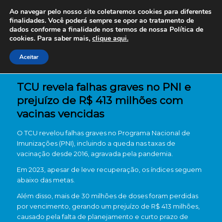
Ao navegar pelo nosso site coletaremos cookies para diferentes
finalidades. Você poderá sempre se opor ao tratamento de
dados conforme a finalidade nos termos de nossa
Política de
cookies. Para saber mais,
clique aqui.
Aceitar
TCU revela falhas graves no PNI e
prejuízo de R$ 413 milhões com
vacinas vencidas
O TCU revelou falhas graves no Programa Nacional de
Imunizações (PNI), incluindo a queda nas taxas de
vacinação desde 2016, agravada pela pandemia.
Em 2023, apesar de leve recuperação, os índices seguem
abaixo das metas.
Além disso, mais de 30 milhões de doses foram perdidas
por vencimento, gerando um prejuízo de R$ 413 milhões,
causado pela falta de planejamento e curto prazo de