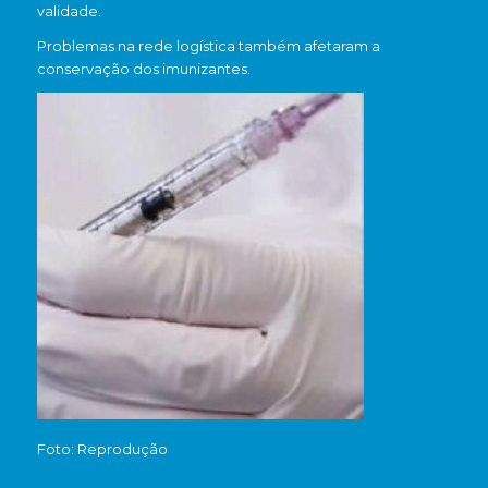
validade.
Problemas na rede logística também afetaram a
conservação dos imunizantes.
Foto: Reprodução