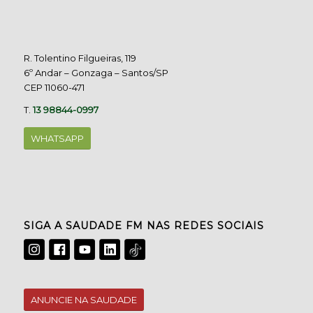
R. Tolentino Filgueiras, 119
6º Andar – Gonzaga – Santos/SP
CEP 11060-471
T.
13 98844-0997
WHATSAPP
SIGA A SAUDADE FM NAS REDES SOCIAIS
ANUNCIE NA SAUDADE