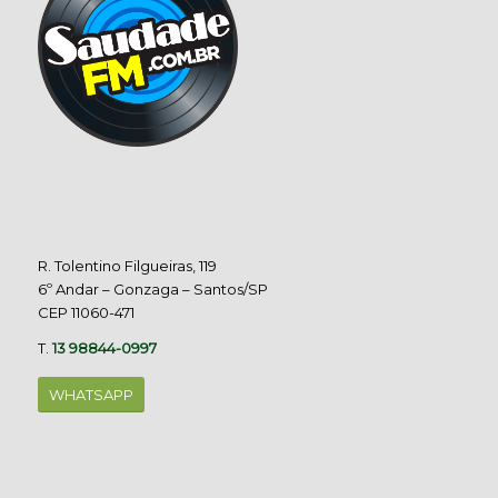
R. Tolentino Filgueiras, 119
6º Andar – Gonzaga – Santos/SP
CEP 11060-471
T.
13 98844-0997
WHATSAPP