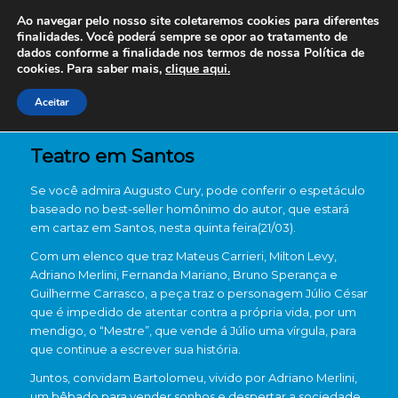
Ao navegar pelo nosso site coletaremos cookies para diferentes
finalidades. Você poderá sempre se opor ao tratamento de
dados conforme a finalidade nos termos de nossa
Política de
cookies. Para saber mais,
clique aqui.
Aceitar
Teatro em Santos
Se você admira Augusto Cury, pode conferir o espetáculo
baseado no best-seller homônimo do autor, que estará
em cartaz em Santos, nesta quinta feira(21/03).
Com um elenco que traz Mateus Carrieri, Milton Levy,
Adriano Merlini, Fernanda Mariano, Bruno Sperança e
Guilherme Carrasco, a peça traz o personagem Júlio César
que é impedido de atentar contra a própria vida, por um
mendigo, o “Mestre”, que vende á Júlio uma vírgula, para
que continue a escrever sua história.
Juntos, convidam Bartolomeu, vivido por Adriano Merlini,
um bêbado para vender sonhos e despertar a sociedade