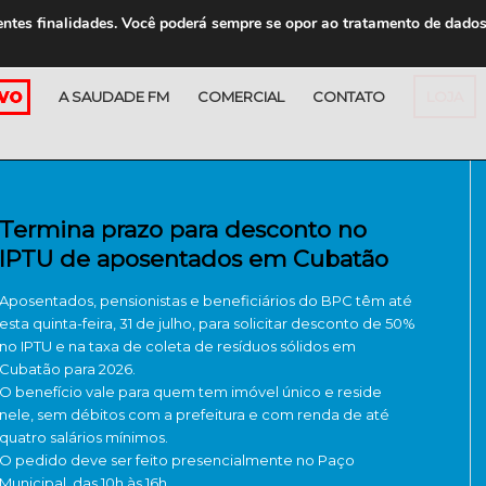
entes finalidades. Você poderá sempre se opor ao tratamento de dado
A SAUDADE FM
COMERCIAL
CONTATO
LOJA
Termina prazo para desconto no
IPTU de aposentados em Cubatão
Aposentados, pensionistas e beneficiários do BPC têm até
esta quinta-feira, 31 de julho, para solicitar desconto de 50%
no IPTU e na taxa de coleta de resíduos sólidos em
Cubatão para 2026.
O benefício vale para quem tem imóvel único e reside
nele, sem débitos com a prefeitura e com renda de até
quatro salários mínimos.
O pedido deve ser feito presencialmente no Paço
Municipal, das 10h às 16h.