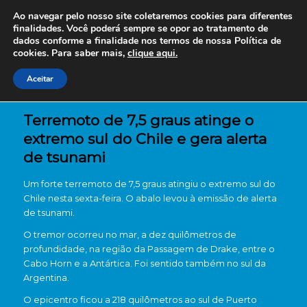
Ao navegar pelo nosso site coletaremos cookies para diferentes
finalidades. Você poderá sempre se opor ao tratamento de
dados conforme a finalidade nos termos de nossa
Política de
cookies. Para saber mais,
clique aqui.
Aceitar
Terremoto de 7,5 graus atinge o
extremo sul do Chile e gera alerta
de tsunami
Um forte terremoto de 7,5 graus atingiu o extremo sul do
Chile nesta sexta-feira. O abalo levou à emissão de alerta
de tsunami.
O tremor ocorreu no mar, a dez quilômetros de
profundidade, na região da Passagem de Drake, entre o
Cabo Horn e a Antártica. Foi sentido também no sul da
Argentina.
O epicentro ficou a 218 quilômetros ao sul de Puerto