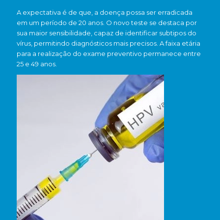
A expectativa é de que, a doença possa ser erradicada
em um período de 20 anos. O novo teste se destaca por
sua maior sensibilidade, capaz de identificar subtipos do
vírus, permitindo diagnósticos mais precisos. A faixa etária
para a realização do exame preventivo permanece entre
25 e 49 anos.