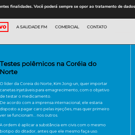
entes finalidades. Você poderá sempre se opor ao tratamento de dado
A SAUDADE FM
COMERCIAL
CONTATO
LOJA
Testes polêmicos na Coréia do
Norte
O líder da Coreia do Norte, Kim Jong-un, quer importar
canetas injetáveis para emagrecimento, com o objetivo
de testar o medicamento.
De acordo com a imprensa internacional, ele estaria
disposto a pagar caro pelas injeções, mas quer primeiro
ver se funcionam… nos outros.
A ordem é aplicar a substância em civis com o mesmo
biotipo do ditador, antes que ele mesmo faça uso.