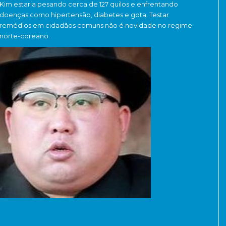
Kim estaria pesando cerca de 127 quilos e enfrentando
doenças como hipertensão, diabetes e gota. Testar
remédios em cidadãos comuns não é novidade no regime
norte-coreano.