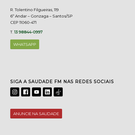
R. Tolentino Filgueiras, 119
6º Andar – Gonzaga – Santos/SP
CEP 11060-471
T.
13 98844-0997
WHATSAPP
SIGA A SAUDADE FM NAS REDES SOCIAIS
ANUNCIE NA SAUDADE