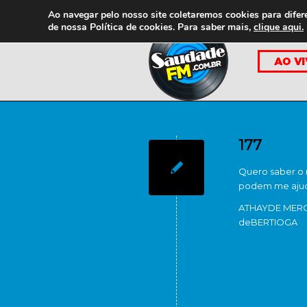
Ao navegar pelo nosso site coletaremos cookies para difer
de nossa
Política de cookies. Para saber mais,
clique aqui.
177
Quero saber o
podem me aju
ATHAYDE MER
de
BERTIOGA