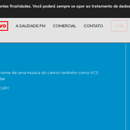
entes finalidades. Você poderá sempre se opor ao tratamento de dado
A SAUDADE FM
COMERCIAL
CONTATO
LOJA
 nome de uma música do cantor também como VCS
dar
CURY