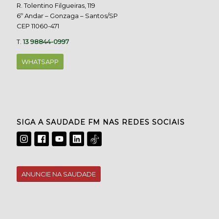
R. Tolentino Filgueiras, 119
6º Andar – Gonzaga – Santos/SP
CEP 11060-471
T.
13 98844-0997
WHATSAPP
SIGA A SAUDADE FM NAS REDES SOCIAIS
ANUNCIE NA SAUDADE