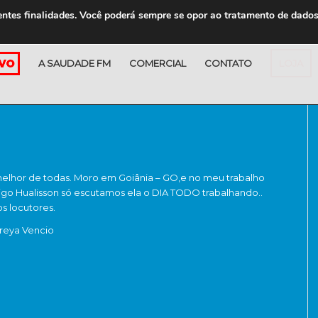
entes finalidades. Você poderá sempre se opor ao tratamento de dado
A SAUDADE FM
COMERCIAL
CONTATO
LOJA
 melhor de todas. Moro em Goiânia – GO,e no meu trabalho
go Hualisson só escutamos ela o DIA TODO trabalhando..
os locutores.
reya Vencio