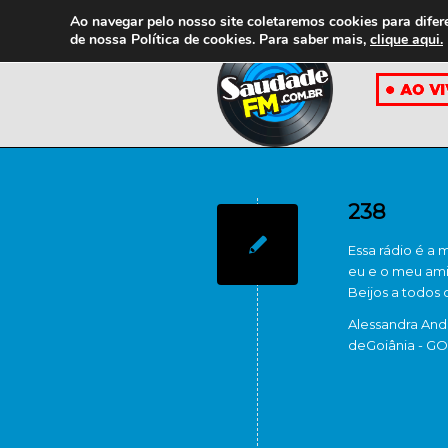
Ao navegar pelo nosso site coletaremos cookies para difer
de nossa
Política de cookies. Para saber mais,
clique aqui.
238
Essa rádio é a
eu e o meu ami
Beijos a todos 
Alessandra And
de
Goiânia - GO