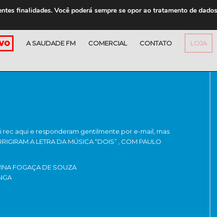
entes finalidades. Você poderá sempre se opor ao tratamento de dado
A SAUDADE FM
COMERCIAL
CONTATO
LOJA
ei rec aqui e responderam gentilmente por e-mail, mas
RIGIRAM A LETRA DA MÚSICA “DOIS” , COM PAULO
TINA FOGAÇA DE SOUZA
NGA