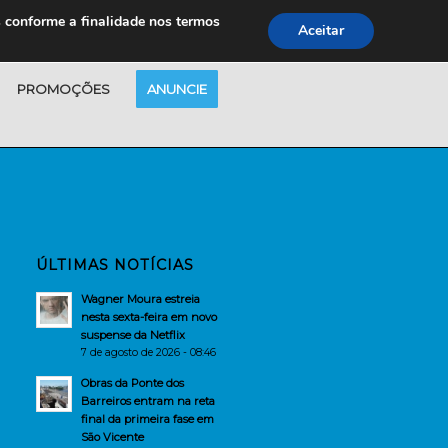
s conforme a finalidade nos termos
Aceitar
PROMOÇÕES
ANUNCIE
ÚLTIMAS NOTÍCIAS
Wagner Moura estreia
nesta sexta-feira em novo
suspense da Netflix
7 de agosto de 2026 - 08:46
Obras da Ponte dos
Barreiros entram na reta
final da primeira fase em
São Vicente