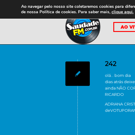
Ao navegar pelo nosso site coletaremos cookies para difer
de nossa
Política de cookies. Para saber mais,
clique aqui.
242
olá… bom dia
dias atrás deix
ainda NÃO COR
RICARDO
ADRIANA CRIS
de
VOTUPORA