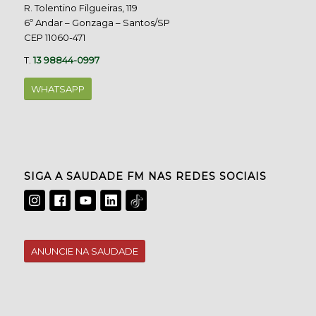
R. Tolentino Filgueiras, 119
6º Andar – Gonzaga – Santos/SP
CEP 11060-471
T.
13 98844-0997
WHATSAPP
SIGA A SAUDADE FM NAS REDES SOCIAIS
ANUNCIE NA SAUDADE