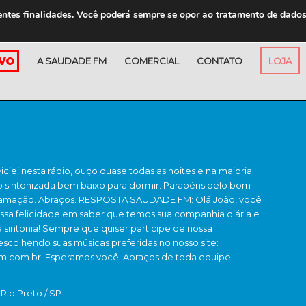
entes finalidades. Você poderá sempre se opor ao tratamento de dado
A SAUDADE FM
COMERCIAL
CONTATO
LOJA
iciei nesta rádio, ouço quase todas as noites e na maioria
o sintonizada bem baixo para dormir. Parabéns pelo bom
ramação. Abraços. RESPOSTA SAUDADE FM: Olá João, você
ssa felicidade em saber que temos sua companhia diária e
sintonia! Sempre que quiser participe de nossa
scolhendo suas músicas preferidas no nosso site:
.com.br. Esperamos você! Abraços de toda equipe.
Rio Preto / SP