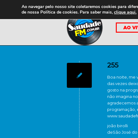
Ao navegar pelo nosso site coletaremos cookies para difer
de nossa
Política de cookies. Para saber mais,
clique aqui.
255
Boa noite, me v
das vezes deix
gosto na prog
não imagina no
agradecemos a 
programação, e
www.saudadefm
joão birolli
de
São José do 