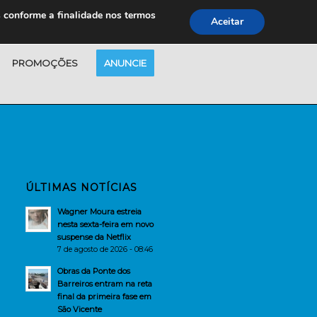
s conforme a finalidade nos termos
Aceitar
PROMOÇÕES
ANUNCIE
ÚLTIMAS NOTÍCIAS
Wagner Moura estreia
nesta sexta-feira em novo
suspense da Netflix
7 de agosto de 2026 - 08:46
Obras da Ponte dos
Barreiros entram na reta
final da primeira fase em
São Vicente