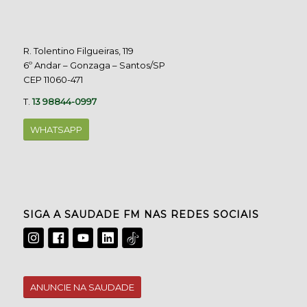
R. Tolentino Filgueiras, 119
6º Andar – Gonzaga – Santos/SP
CEP 11060-471
T.
13 98844-0997
WHATSAPP
SIGA A SAUDADE FM NAS REDES SOCIAIS
ANUNCIE NA SAUDADE