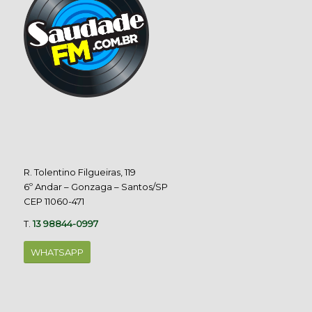
R. Tolentino Filgueiras, 119
6º Andar – Gonzaga – Santos/SP
CEP 11060-471
T.
13 98844-0997
WHATSAPP