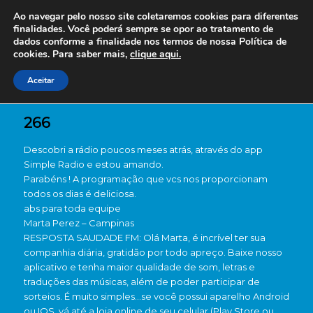
Ao navegar pelo nosso site coletaremos cookies para diferentes
finalidades. Você poderá sempre se opor ao tratamento de
dados conforme a finalidade nos termos de nossa
Política de
cookies. Para saber mais,
clique aqui.
Aceitar
266
Descobri a rádio poucos meses atrás, através do app
Simple Radio e estou amando.
Parabéns ! A programação que vcs nos proporcionam
todos os dias é deliciosa.
abs para toda equipe
Marta Perez – Campinas
RESPOSTA SAUDADE FM: Olá Marta, é incrível ter sua
companhia diária, gratidão por todo apreço. Baixe nosso
aplicativo e tenha maior qualidade de som, letras e
traduções das músicas, além de poder participar de
sorteios. É muito simples…se você possui aparelho Android
ou IOS, vá até a loja online de seu celular (Play Store ou