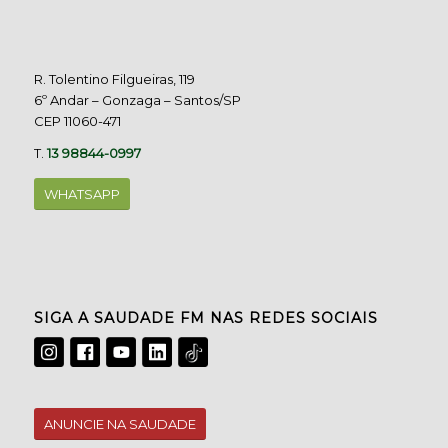
R. Tolentino Filgueiras, 119
6º Andar – Gonzaga – Santos/SP
CEP 11060-471
T.
13 98844-0997
WHATSAPP
SIGA A SAUDADE FM NAS REDES SOCIAIS
ANUNCIE NA SAUDADE