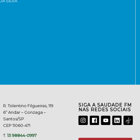
DA SILVA
SIGA A SAUDADE FM
R. Tolentino Filgueiras, 119
NAS REDES SOCIAIS
6º Andar – Gonzaga –
Santos/SP
CEP 11060-471
T.
13 98844-0997