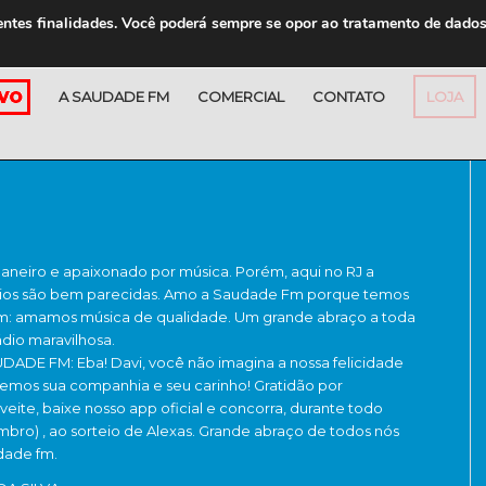
entes finalidades. Você poderá sempre se opor ao tratamento de dado
A SAUDADE FM
COMERCIAL
CONTATO
LOJA
Janeiro e apaixonado por música. Porém, aqui no RJ a
dios são bem parecidas. Amo a Saudade Fm porque temos
: amamos música de qualidade. Um grande abraço a toda
dio maravilhosa.
DE FM: Eba! Davi, você não imagina a nossa felicidade
emos sua companhia e seu carinho! Gratidão por
oveite, baixe nosso app oficial e concorra, durante todo
mbro) , ao sorteio de Alexas. Grande abraço de todos nós
dade fm.