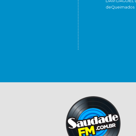
DAVI DAGUIEL 
de
Queimados