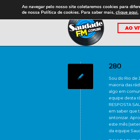
Ao navegar pelo nosso site coletaremos cookies para difer
de nossa
Política de cookies. Para saber mais,
clique aqui.
280
Sou do Rio de 
maioria das rá
algo em comum
equipe desta rá
RESPOSTA SAUDA
em saber que t
sintonizar. Apr
este mês (sete
da equipe Sau