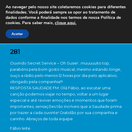
Ao navegar pelo nosso site coletaremos cookies para diferentes
finalidades. Você poderá sempre se opor ao tratamento de
dados conforme a finalidade nos termos de nossa
Política de
cookies. Para saber mais,
clique aqui.
Aceitar
281
Ouvindo Secret Service – Oh Susie!…muuuuuito top,
parabéns pela bom gosto musical, mesmo estando longe,
ouço a rádio pelo menos 12 horas por dia pelo aplicativo,
obrigado pela companhia!!!
RESPOSTA SAUDADE FM: Olá Fábio, ao escutar uma
canção podemos viajar no tempo, voltar a um lugar
especial e até reviver emoções e momentos que foram
importantes, sensações tão incríveis que a Saudade prima
por trazer a cada ouvinte! Gratidão por sua companhia e
carinho. Abraços de toda equipe.
Fábio leite