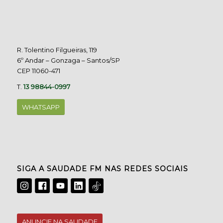
R. Tolentino Filgueiras, 119
6º Andar – Gonzaga – Santos/SP
CEP 11060-471
T.
13 98844-0997
WHATSAPP
SIGA A SAUDADE FM NAS REDES SOCIAIS
ANUNCIE NA SAUDADE