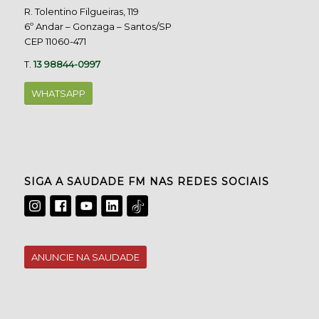
R. Tolentino Filgueiras, 119
6º Andar – Gonzaga – Santos/SP
CEP 11060-471
T.
13 98844-0997
WHATSAPP
SIGA A SAUDADE FM NAS REDES SOCIAIS
ANUNCIE NA SAUDADE