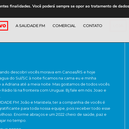
entes finalidades. Você poderá sempre se opor ao tratamento de dado
A SAUDADE FM
COMERCIAL
CONTATO
LOJA
uando descobri vocês morava em Canoas/RS e hoje
gua do Sul/SC à noite ficamos na cama eu e minha
 a Adriana até a meia noite. Mas gostamos de todos vocês.
de Rádio lá na fronteira com Uruguai. Bj fale em nós. Joao e
.
ADE FM: João e Maristela, ter a companhia de vocês é
atificante para toda nossa equipe, pois receber todo esse
vilhoso. Enorme abraços e um 2022 cheio de saúde, paz e
ajar no tempo.