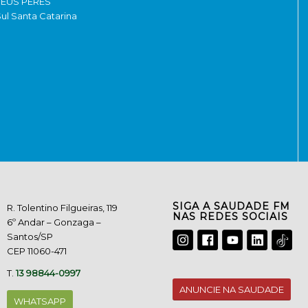
DEUS PERES
ul Santa Catarina
SIGA A SAUDADE FM
R. Tolentino Filgueiras, 119
NAS REDES SOCIAIS
6º Andar – Gonzaga –
Santos/SP
CEP 11060-471
T.
13 98844-0997
ANUNCIE NA SAUDADE
WHATSAPP