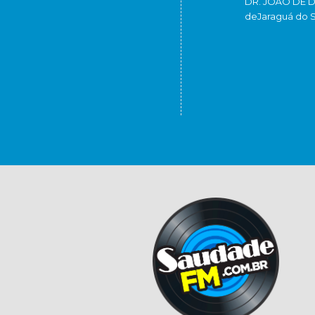
DR. JOÃO DE 
de
Jaraguá do S