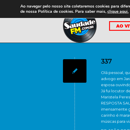
Ao navegar pelo nosso site coletaremos cookies para difer
de nossa
Política de cookies. Para saber mais,
clique aqui.
337
Olá pessoal, q
advogo em Jara
esposa ouvindo
Já fui locutor 
Maristela Peres
RESPOSTA SAUD
imensamente gr
carinho é mara
músicas para vi