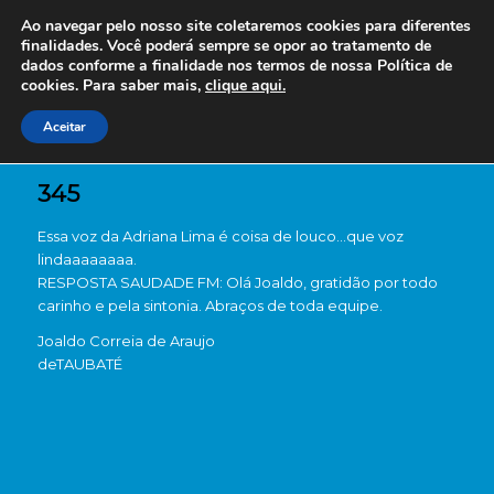
Ao navegar pelo nosso site coletaremos cookies para diferentes
finalidades. Você poderá sempre se opor ao tratamento de
dados conforme a finalidade nos termos de nossa
Política de
cookies. Para saber mais,
clique aqui.
Aceitar
345
Essa voz da Adriana Lima é coisa de louco…que voz
lindaaaaaaaa.
RESPOSTA SAUDADE FM: Olá Joaldo, gratidão por todo
carinho e pela sintonia. Abraços de toda equipe.
Joaldo Correia de Araujo
de
TAUBATÉ