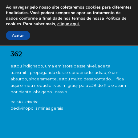
Ao navegar pelo nosso site coletaremos cookies para diferentes
finalidades. Você poderá sempre se opor ao tratamento de
dados conforme a finalidade nos termos de nossa
Política de
cookies. Para saber mais,
clique aqui.
Aceitar
362
estou indignado, uma emissora desse nivel, aceita
transmitir propaganda desse condenado ladrao, é um
absurdo, sinceramente, estou muito desapontado……fica
aqui o meu rrepudio…vou migraqr para aJB do Rio e assim
por diante, obrigado…cassio
cassio teixeira
de
divinopolis minas gerais