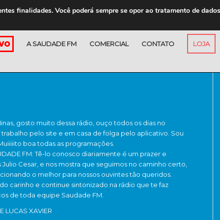
entes finalidades. Você poderá sempre se opor ao tratamento de dado
A SAUDADE FM
COMERCIAL
CONTATO
LOJA
nas, gosto muito dessa rádio, ouço todos os dias no
 trabalho pelo site e em casa de folga pelo aplicativo. Sou
 Muiiiiito boa todas as programações.
ADE FM: Tê-lo conosco diariamente é um prazer e
s Julio Cesar, e nos mostra que seguimos no caminho certo,
ionando o melhor para nossos ouvintes tão queridos.
do carinho e continue sintonizado na rádio que te faz
ços de toda equipe Saudade FM.
E LUCAS XAVIER