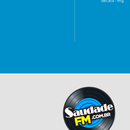
de
Ubá - mg