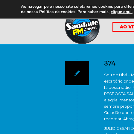
Ao navegar pelo nosso site coletaremos cookies para difer
de nossa
Política de cookies. Para saber mais,
clique aqui.
374
Sou de Ubá – Mi
escritório onde
fã dessa rádio.
RESPOSTA SAUD
alegria imenso
sempre proporc
Gratidão por to
recordar! Abra
JULIO CESAR D