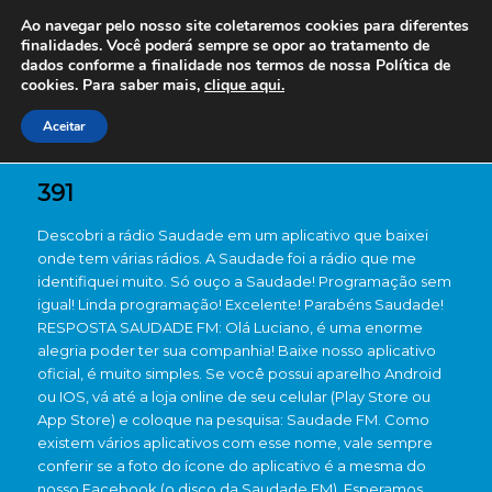
Ao navegar pelo nosso site coletaremos cookies para diferentes
finalidades. Você poderá sempre se opor ao tratamento de
dados conforme a finalidade nos termos de nossa
Política de
cookies. Para saber mais,
clique aqui.
Aceitar
391
Descobri a rádio Saudade em um aplicativo que baixei
onde tem várias rádios. A Saudade foi a rádio que me
identifiquei muito. Só ouço a Saudade! Programação sem
igual! Linda programação! Excelente! Parabéns Saudade!
RESPOSTA SAUDADE FM: Olá Luciano, é uma enorme
alegria poder ter sua companhia! Baixe nosso aplicativo
oficial, é muito simples. Se você possui aparelho Android
ou IOS, vá até a loja online de seu celular (Play Store ou
App Store) e coloque na pesquisa: Saudade FM. Como
existem vários aplicativos com esse nome, vale sempre
conferir se a foto do ícone do aplicativo é a mesma do
nosso Facebook (o disco da Saudade FM). Esperamos