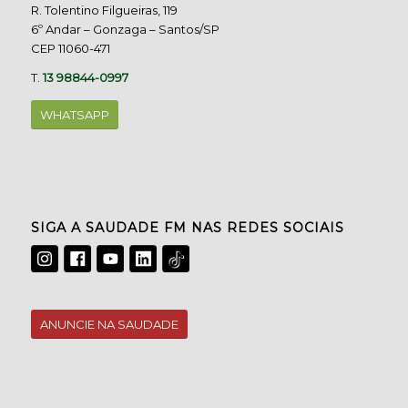
R. Tolentino Filgueiras, 119
6º Andar – Gonzaga – Santos/SP
CEP 11060-471
T.
13 98844-0997
WHATSAPP
SIGA A SAUDADE FM NAS REDES SOCIAIS
ANUNCIE NA SAUDADE