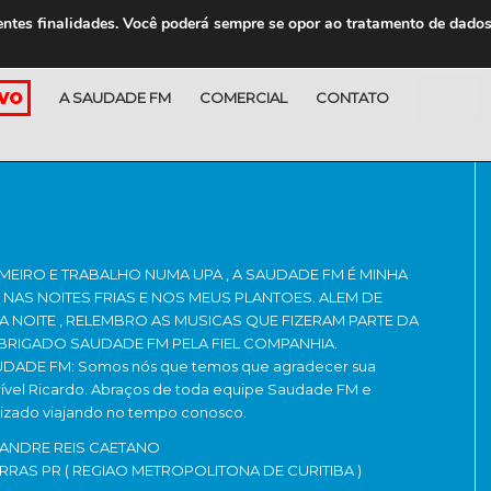
entes finalidades. Você poderá sempre se opor ao tratamento de dado
A SAUDADE FM
COMERCIAL
CONTATO
LOJA
MEIRO E TRABALHO NUMA UPA , A SAUDADE FM É MINHA
NAS NOITES FRIAS E NOS MEUS PLANTOES. ALEM DE
A NOITE , RELEMBRO AS MUSICAS QUE FIZERAM PARTE DA
ÓBRIGADO SAUDADE FM PELA FIEL COMPANHIA.
ADE FM: Somos nós que temos que agradecer sua
ível Ricardo. Abraços de toda equipe Saudade FM e
nizado viajando no tempo conosco.
ANDRE REIS CAETANO
RAS PR ( REGIAO METROPOLITONA DE CURITIBA )