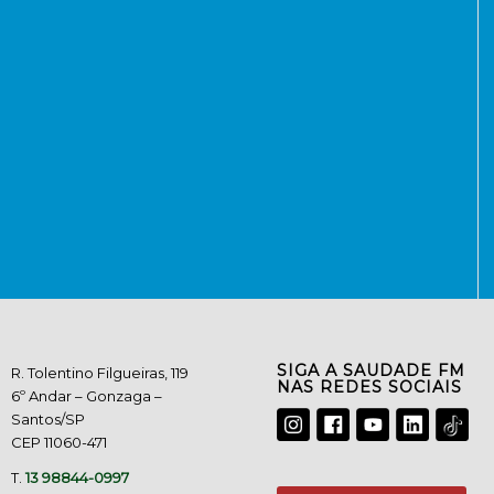
SIGA A SAUDADE FM
R. Tolentino Filgueiras, 119
NAS REDES SOCIAIS
6º Andar – Gonzaga –
Santos/SP
CEP 11060-471
T.
13 98844-0997