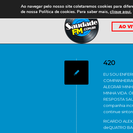
Ao navegar pelo nosso site coletaremos cookies para difer
de nossa
Política de cookies. Para saber mais,
clique aqui.
420
EU SOU ENFER
COMPANHEIRA 
ALEGRAR MINH
MINHA VIDA. 
RESPOSTA SAUD
companhia incr
continue sinto
RICARDO ALEX
de
QUATRO BAR