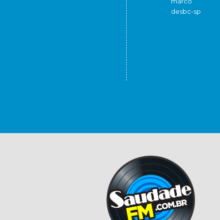
marco
de
sbc-sp