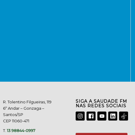
SIGA A SAUDADE FM
R. Tolentino Filgueiras, 119
NAS REDES SOCIAIS
6º Andar – Gonzaga –
Santos/SP
CEP 11060-471
T.
13 98844-0997