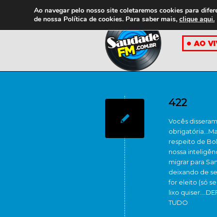
Ao navegar pelo nosso site coletaremos cookies para difer
de nossa
Política de cookies. Para saber mais,
clique aqui.
422
Vocês disseram
obrigatória…Ma
respeito de Bo
nossa inteligê
migrar para Sa
deixando de s
for eleito (só 
lixo quiser….
TUDO