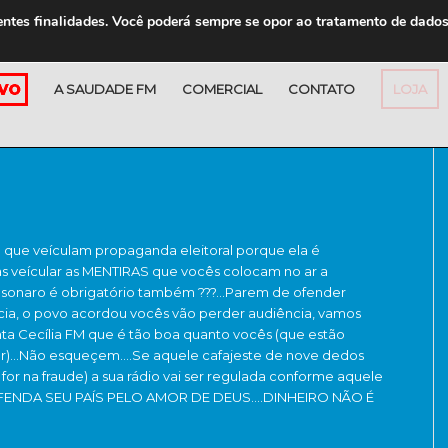
entes finalidades. Você poderá sempre se opor ao tratamento de dado
A SAUDADE FM
COMERCIAL
CONTATO
LOJA
 que veículam propaganda eleitoral porque ela é
s veícular as MENTIRAS que vocês colocam no ar a
lsonaro é obrigatório também ???…Parem de ofender
ncia, o povo acordou vocês vão perder audiência, vamos
nta Cecília FM que é tão boa quanto vocês (que estão
er)…Não esqueçem….Se aquele cafajeste de nove dedos
se for na fraude) a sua rádio vai ser regulada conforme aquele
DEFENDA SEU PAÍS PELO AMOR DE DEUS….DINHEIRO NÃO É