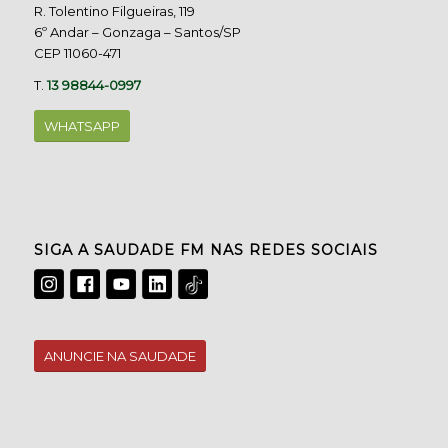
R. Tolentino Filgueiras, 119
6º Andar – Gonzaga – Santos/SP
CEP 11060-471
T.
13 98844-0997
WHATSAPP
SIGA A SAUDADE FM NAS REDES SOCIAIS
ANUNCIE NA SAUDADE