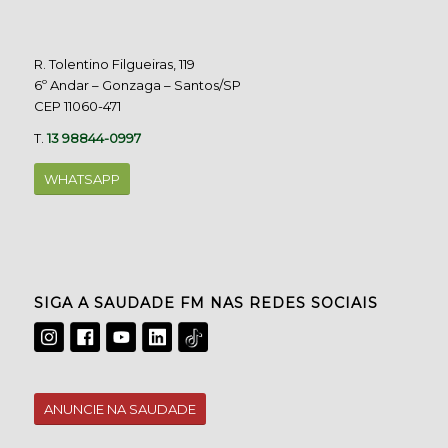
R. Tolentino Filgueiras, 119
6º Andar – Gonzaga – Santos/SP
CEP 11060-471
T.
13 98844-0997
WHATSAPP
SIGA A SAUDADE FM NAS REDES SOCIAIS
ANUNCIE NA SAUDADE