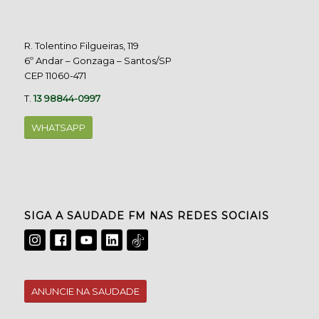
R. Tolentino Filgueiras, 119
6º Andar – Gonzaga – Santos/SP
CEP 11060-471
T.
13 98844-0997
WHATSAPP
SIGA A SAUDADE FM NAS REDES SOCIAIS
ANUNCIE NA SAUDADE