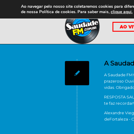
Ao navegar pelo nosso site coletaremos cookies para difer
de nossa
Política de cookies. Para saber mais,
clique aqui.
A Saudad
A Saudade FM t
prazeroso Ouvi
vidas. Obrigado 
RESPOSTA SAUD
te faz recordar
Alexandre Vieg
de
Fortaleza - 