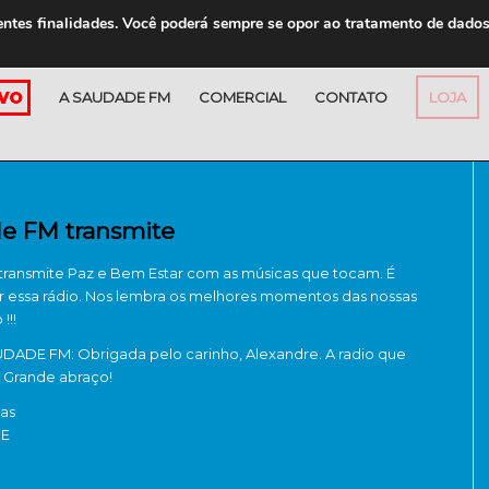
entes finalidades. Você poderá sempre se opor ao tratamento de dado
A SAUDADE FM
COMERCIAL
CONTATO
LOJA
e FM transmite
ransmite Paz e Bem Estar com as músicas que tocam. É
r essa rádio. Nos lembra os melhores momentos das nossas
!!!
ADE FM: Obrigada pelo carinho, Alexandre. A radio que
! Grande abraço!
as
CE