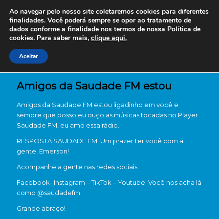
Ao navegar pelo nosso site coletaremos cookies para diferentes
finalidades. Você poderá sempre se opor ao tratamento de
dados conforme a finalidade nos termos de nossa
Política de
cookies. Para saber mais,
clique aqui.
Aceitar
Amigos da Saudade FM estou
Amigos da Saudade FM estou ligadinho em você e
sempre que posso eu ouço as músicas tocadas no Player.
Saudade FM, eu amo essa rádio.
RESPOSTA SAUDADE FM: Um prazer ter você com a
gente, Emerson!
Acompanhe a gente nas redes sociais:
Facebook- Instagram – TikTok – Youtube: Você nos acha lá
como @saudadefm
Grande abraço!