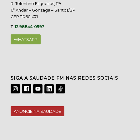
R. Tolentino Filgueiras, 119
6º Andar – Gonzaga – Santos/SP
CEP 11060-471
T.
13 98844-0997
WHATSAPP
SIGA A SAUDADE FM NAS REDES SOCIAIS
ANUNCIE NA SAUDADE