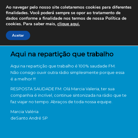
Ao navegar pelo nosso site coletaremos cookies para diferentes
finalidades. Você poderá sempre se opor ao tratamento de
dados conforme a finalidade nos termos de nossa
Política de
cookies. Para saber mais,
clique aqui.
Aceitar
Aqui na repartição que trabalho
Aqui na repartição que trabalho é 100% saudade FM.
Não consigo ouvir outra rádio simplesmente porque essa
é a melhor !!!
RESPOSTA SAUDADE FM: Olá Marcia Valeria, ter sua
companhia é incrível, continue sintonizada na rádio que te
faz viajar no tempo. Abraços de toda nossa equipe.
Marcia Valéria
de
Santo André SP