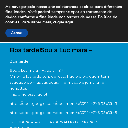
Ao navegar pelo nosso site coletaremos cookies para diferentes
finalidades. Você poderá sempre se opor ao tratamento de
dados conforme a finalidade nos termos de nossa
Política de
cookies. Para saber mais,
clique aqui.
Aceitar
Boa tarde!Sou a Lucimara –
Boa tarde!
Sou a Lucimara – Atibaia – SP
O nome faz todo sentido, essa Rádio é pra quem tem
saudade de músicas boas, informação e jornalismo
honestos.
– Eu amo essa rádio!”
https://docs.google.com/document/d/1J2144hZs6L73q1Jt45iuuo
https://docs.google.com/document/d/1J2144hZs6L73q1Jt45iuuo
LUCIMARA APARECIDA CARVALHO DE MORAES
de
ATIBAIA