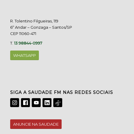
R. Tolentino Filgueiras, 119
6º Andar – Gonzaga – Santos/SP
CEP 11060-471
T.
13 98844-0997
WHATSAPP
SIGA A SAUDADE FM NAS REDES SOCIAIS
ANUNCIE NA SAUDADE