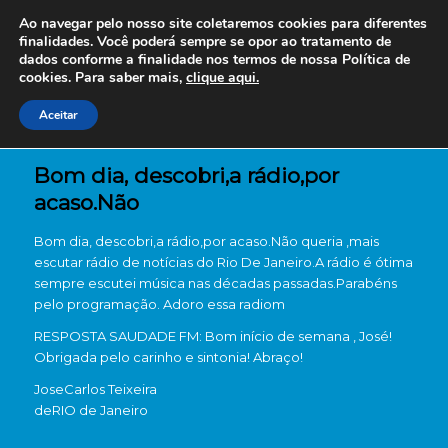
Ao navegar pelo nosso site coletaremos cookies para diferentes
finalidades. Você poderá sempre se opor ao tratamento de
dados conforme a finalidade nos termos de nossa
Política de
cookies. Para saber mais,
clique aqui.
Aceitar
Bom dia, descobri,a rádio,por
acaso.Não
Bom dia, descobri,a rádio,por acaso.Não queria ,mais
escutar rádio de notícias do Rio De Janeiro.A rádio é ótima
sempre escutei música nas décadas passadas.Parabéns
pelo programação. Adoro essa radiom
RESPOSTA SAUDADE FM: Bom início de semana , José!
Obrigada pelo carinho e sintonia! Abraço!
JoseCarlos Teixeira
de
RIO de Janeiro