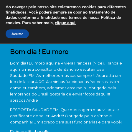
Ao navegar pelo nosso site coletaremos cookies para diferentes
finalidades. Você poderá sempre se opor ao tratamento de
dados conforme a finalidade nos termos de nossa
Política de
cookies. Para saber mais,
clique aqui.
Aceitar
Bom dia ! Eu moro
Bom dia ! Eu moro aqui na Riviera Francesa (Nice), Franca e
aqui no meu consultorio dentario so escutamos a
Saudade FM. As melhores musicas sempre !!! Aqui esta um
frio de lascar 4.0C. As minhas funcionarias francesas assim
como eu tambem, adoramos esta radio . obrigado pela
lembranca do Brasil. gostaria de enviar fotos daqui !!!
abracos Andre
RESPOSTA SAUDADE FM: Que mensagem maravilhosa e
gratificante de se ler, André! Obrigada pelo cairnho e
companhia! Um abraço para suas funcionárias e para você!
Dr Andre Barbagallo