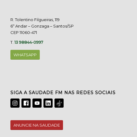
R. Tolentino Filgueiras, 119
6º Andar – Gonzaga – Santos/SP
CEP 11060-471
T.
13 98844-0997
WHATSAPP
SIGA A SAUDADE FM NAS REDES SOCIAIS
ANUNCIE NA SAUDADE