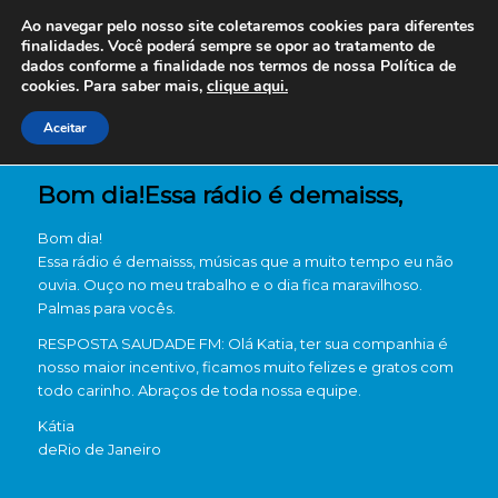
Ao navegar pelo nosso site coletaremos cookies para diferentes
finalidades. Você poderá sempre se opor ao tratamento de
dados conforme a finalidade nos termos de nossa
Política de
cookies. Para saber mais,
clique aqui.
Aceitar
Bom dia!Essa rádio é demaisss,
Bom dia!
Essa rádio é demaisss, músicas que a muito tempo eu não
ouvia. Ouço no meu trabalho e o dia fica maravilhoso.
Palmas para vocês.
RESPOSTA SAUDADE FM: Olá Katia, ter sua companhia é
nosso maior incentivo, ficamos muito felizes e gratos com
todo carinho. Abraços de toda nossa equipe.
Kátia
de
Rio de Janeiro