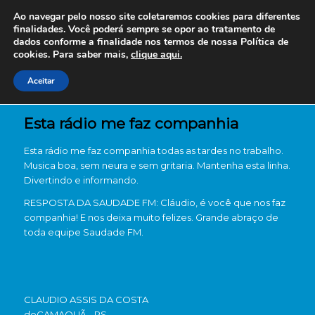
Ao navegar pelo nosso site coletaremos cookies para diferentes
finalidades. Você poderá sempre se opor ao tratamento de
dados conforme a finalidade nos termos de nossa
Política de
cookies. Para saber mais,
clique aqui.
Aceitar
Esta rádio me faz companhia
Esta rádio me faz companhia todas as tardes no trabalho.
Musica boa, sem neura e sem gritaria. Mantenha esta linha.
Divertindo e informando.
RESPOSTA DA SAUDADE FM: Cláudio, é você que nos faz
companhia! E nos deixa muito felizes. Grande abraço de
toda equipe Saudade FM.
CLAUDIO ASSIS DA COSTA
de
CAMAQUÃ - RS