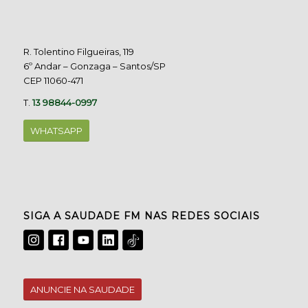
R. Tolentino Filgueiras, 119
6º Andar – Gonzaga – Santos/SP
CEP 11060-471
T.
13 98844-0997
WHATSAPP
SIGA A SAUDADE FM NAS REDES SOCIAIS
ANUNCIE NA SAUDADE