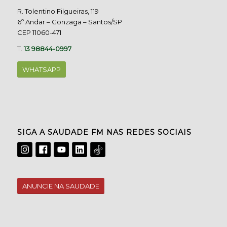
R. Tolentino Filgueiras, 119
6º Andar – Gonzaga – Santos/SP
CEP 11060-471
T.
13 98844-0997
WHATSAPP
SIGA A SAUDADE FM NAS REDES SOCIAIS
ANUNCIE NA SAUDADE