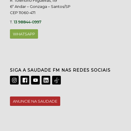
R. Tolentino Filgueiras, 119
6º Andar – Gonzaga – Santos/SP
CEP 11060-471
T.
13 98844-0997
WHATSAPP
SIGA A SAUDADE FM NAS REDES SOCIAIS
ANUNCIE NA SAUDADE