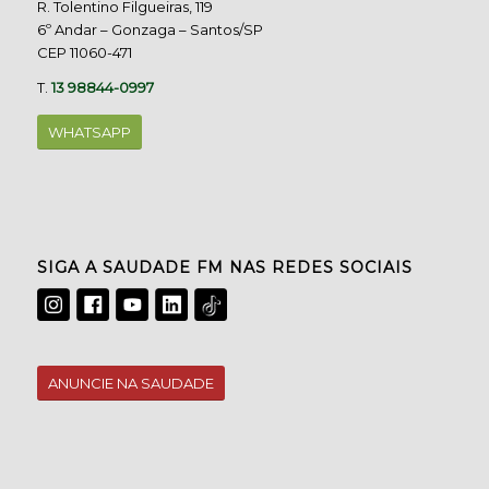
R. Tolentino Filgueiras, 119
6º Andar – Gonzaga – Santos/SP
CEP 11060-471
T.
13 98844-0997
WHATSAPP
SIGA A SAUDADE FM NAS REDES SOCIAIS
ANUNCIE NA SAUDADE